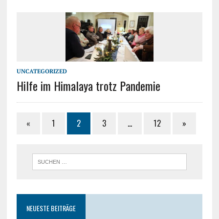
UNCATEGORIZED
Hilfe im Himalaya trotz Pandemie
«
1
2
3
…
12
»
NEUESTE BEITRÄGE