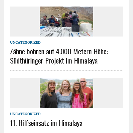
UNCATEGORIZED
Zähne bohren auf 4.000 Metern Höhe:
Südthüringer Projekt im Himalaya
UNCATEGORIZED
11. Hilfseinsatz im Himalaya