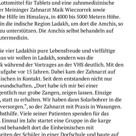
Lottomittel für Tablets und eine zahnmedizinische
 der Meininger Zahnarzt Maik Wieczorrek sowie
he Hilfe im Himalaya, in 4000 bis 5000 Metern Höhe.
in die indische Region Ladakh, um dort die Amchis, so
zu unterstützen. Die Amchis selbst behandeln auf
äutermedizin.
e vier Ladakhis pure Lebensfreude und vielfältige
was wir wollen in Ladakh, sondern was die
k während der Vortrages an der VHS deutlich. Mit den
fgabe vor 15 Jahren. Dabei kam der Zahnarzt auf
ischen in Kontakt. Seit dem entstanden nicht nur
reundschaften. „Dort habe ich mir bei einer
ntlich nur grobe Zangen, zeigen lassen. Einzige
statt zu erhalten. Wir haben dann Solarbohrer in die
versorgen.“, so der Zahnarzt mit Praxis in Wasungen.
bsthilfe. Viele seiner Patienten spenden für das
. Einmal im Jahr startet eine Gruppe in die karge
nd behandelt dort die Einheimischen mit
eiten der Schüler in einer Dorfschule und baute auf