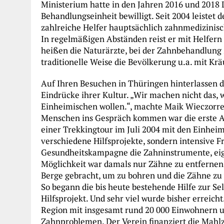
Ministerium hatte in den Jahren 2016 und 2018 
Behandlungseinheit bewilligt. Seit 2004 leistet
zahlreiche Helfer hauptsächlich zahnmedizinisc
In regelmäßigen Abständen reist er mit Helfern 
heißen die Naturärzte, bei der Zahnbehandlung 
traditionelle Weise die Bevölkerung u.a. mit Kr
Auf Ihren Besuchen in Thüringen hinterlassen di
Eindrücke ihrer Kultur. „Wir machen nicht das, 
Einheimischen wollen.“, machte Maik Wieczorre
Menschen ins Gespräch kommen war die erste Au
einer Trekkingtour im Juli 2004 mit den Einheim
verschiedene Hilfsprojekte, sondern intensive F
Gesundheitskampagne die Zahninstrumente, eige
Möglichkeit war damals nur Zähne zu entfernen, 
Berge gebracht, um zu bohren und die Zähne zu 
So begann die bis heute bestehende Hilfe zur Sel
Hilfsprojekt. Und sehr viel wurde bisher erreicht
Region mit insgesamt rund 20 000 Einwohnern u
Zahnproblemen. Der Verein finanziert die Mahlz